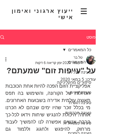
ייעוץ ארגוני ואימון
אישי
פוסט
כל המאמרים
טל בר
כל המאמרים
4 במאי 2020
זמן קריאה 6 דקות
על "עייפות זום" שמעתם?
טעינה כללית
עודכן:
5 במאי 2020
סיפורים מהקליניקה
אפליקציית הזום הפכה להיות אחת הכוכבות 
טעינה פיזית
הגדולות של הקורונה, והשימוש בה תפס 
תאוצה עולמית אדירה בשבועות האחרונים. 
טעינה רגשית
מי בכלל זוכר שהיו ימים שבהם לא הכרנו 
טעינה חברתית
אותה? היכולת להנגיש שיחות וידאו לכל-כך 
הרבה אנשים אפשרה לנו להמשיך לעבוד 
טעינה מנטאלית
מרחוק, להיפגש ולחגוג וללמוד גם 
טעינה רוחנית