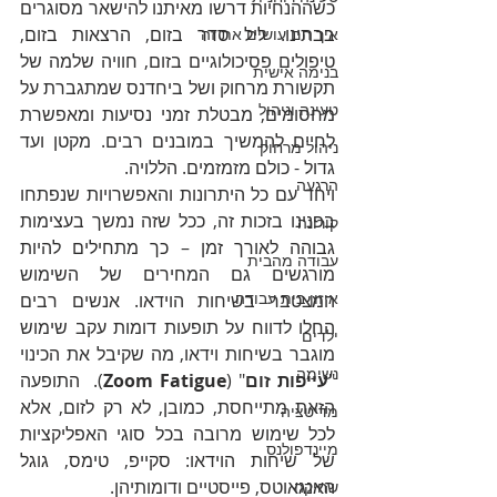
כשההנחיות דרשו מאיתנו להישאר מסוגרים 
בבתינו. ליל סדר בזום, הרצאות בזום, 
איך הם עושים את זה
טיפולים פסיכולוגיים בזום, חוויה שלמה של 
בנימה אישית
תקשורת מרחוק ושל ביחדנס שמתגברת על 
טעינה וניהול
מחסומים, מבטלת זמני נסיעות ומאפשרת 
לחיים להמשיך במובנים רבים. מקטן ועד 
ניהול מרחוק
גדול - כולם מזמזמים. הללויה.
הרגעה
ויחד עם כל היתרונות והאפשרויות שנפתחו 
בפנינו בזכות זה, ככל שזה נמשך בעצימות 
קורונה
גבוהה לאורך זמן – כך מתחילים להיות 
עבודה מהבית
מורגשים גם המחירים של השימוש 
איזון בית עבודה
המצטבר בשיחות הוידאו. אנשים רבים 
החלו לדווח על תופעות דומות עקב שימוש 
ילדים
מוגבר בשיחות וידאו, מה שקיבל את הכינוי 
נשימה
"
עייפות זום
" (
Zoom Fatigue
).  התופעה 
הזאת מתייחסת, כמובן, לא רק לזום, אלא 
מדיטציה
לכל שימוש מרובה בכל סוגי האפליקציות 
מיינדפולנס
של שיחות הוידאו: סקייפ, טימס, גוגל 
האנגאוטס, פייסטיים ודומותיהן. 
שחיקה