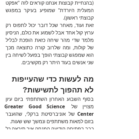
(בהנחיית קבוצות אנחנו קוראים לזה "אפקט 
המעלית היורדת" שמופיע בעיקר במפגש 
קבוצתי ראשון). 
זאת ועוד, מאחר שכל דובר יכול לתפוס רק 
ערוץ קול אחד אבל לשמוע את כולם, הניסיון 
מלמד שדי מהר שיחה כזאת הופכת לבליל 
של קולות, ומה שלרוב קורה כתוצאה מכך 
הוא שמפגש קבוצתי הופך בפועל לשיחה בין 
שני אנשים בעוד היתר רק מקשיבים.
מה לעשות כדי שהעייפות 
לא תהפוך לתשישות?
בסוף השבוע האחרון השתתפתי ביום עיון 
מצויין של 
Greater Good Science 
Center
 של אוניברסיטת ברקלי, שהועבר 
בזום למאות משתתפים ונמשך שש שעות. 
כבר בפתיחה הודיעה המנחה איך תיראה כל 
יחידת לימוד (20 דקות הקנייה תאורטית, 