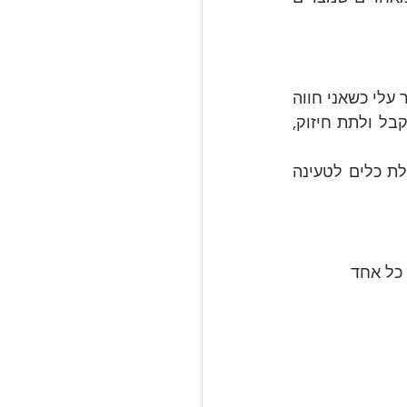
מרחב לא שיפוטי של הקשבה, תמיכה, המשגה (שמות ומונחים מקצועיים למה שעובר עלי כשאני חווה 
שחיקה), להרגיש שאני לא לבד עם זה – מה שקורה לי הוא נורמלי ואפילו הגיוני, לקבל ולתת חיזוק, 
כל מפגש יפתח בכמה דקות של נשימה/מיינדפולנס, וימשיך בשיתוף והקשבה, וקבלת כלים לטעינה 