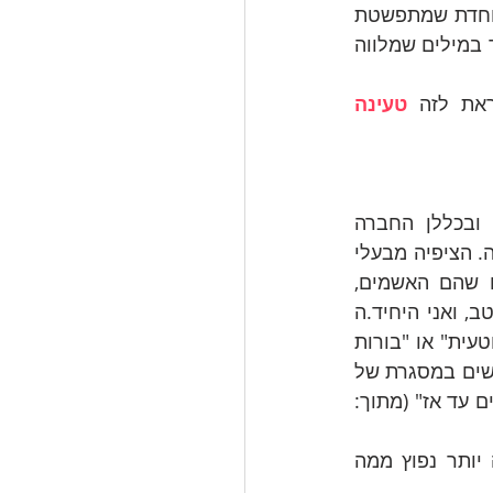
חדת 
שמתפשטת 
בקבוצה כולה.  אני מכירה את זה מקבוצות שאני מנחה. יש בזה קסם שקשה להסביר במילים שמלווה 
ראת לזה 
טעינה 
- "בחברות מערביות רבות, ובכללן החברה 
הישראלית, לא מקובל להודות במגבלות, בחולשות ובבעיות, במיוחד בתחום העבודה. הציפיה מבעלי 
מקצוע היא שישלטו בכל מצב. לכן, כשמתעוררות בעיות, אנשים רבים מרגישים שהם האשמים, 
ומנסים להסתיר את מצבם מאחרים, מתוך מחשבה מוטעית ש"כולם מתפקדים היטב, ואני היחיד.ה 
שנכשל.ת". לתהליך חשיבתי זה קוראים פסיכולוגים חברתיים "הנחת הייחודיות המוטעית" או "בורות 
הרבים" – הנחתו של הפרט שהוא היחיד המגיב בצורה מסויימת... כאשר אנשים נפגשים במסגרת של 
קבוצה, הם יכולים לחלוק בחוויותיהם, וכך לשבור את "בורות הרבים" שבה היו לכודים עד אז" (מתוך: 
במפגשים הקבוצתיים הם מגלים שעוד אנשים חווים שחיקה כמוהם, ושזה הרבה יותר נפוץ ממה 