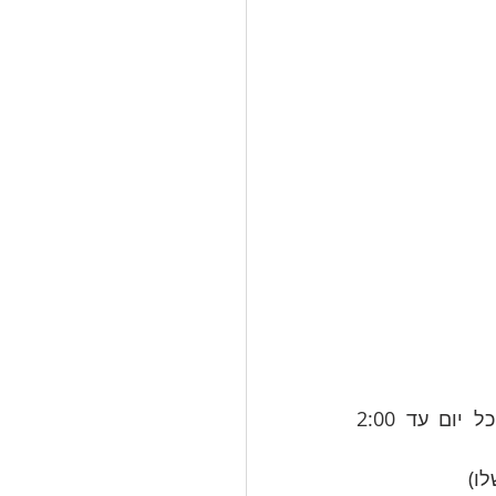
// זה נתפס כחולשה או כפינוק ("מה את.ה בוכה? כשאני הייתי בגילך עבדתי כל יום עד 2:00 
לו)