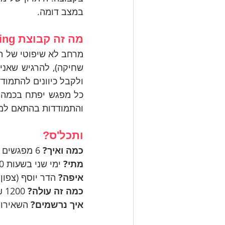
במצב דומה.
מה זה קבוצת Burnouting?
ולקבל כיוונים להתמודד
והתמודדות בהתאם למ
ותכל'ס?
כמה ואיך?
 6 מפגשים קבוצתיים (עד 12 משתתפים בקבוצה) שבועיים בני שעה וחצי כל אחד
מתי? 
ימי שני בשעות 18:00-19:30 החל מה-2/5/2022
איפה? 
הדר יוסף (צפון
כמה זה עולה?
 1200 ₪ ל-6 מפגשים (ניתן לחלק לשני תשלומים)
איך נרשמים?
 השאירו 