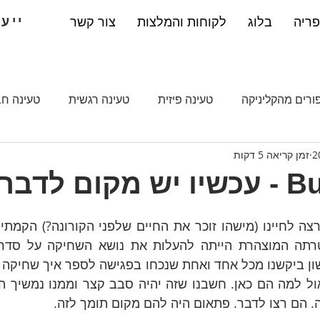
ייעו
ריה
בלוג
לקוחות והמלצות
צור קשר
ורים מהקליניקה
טעינה פיזית
טעינה רגשית
טעינה ח
זמן קריאה 5 דקות
איך הם עושים את זה
בנימה אישית
טעינה וניהול
בר על זה
בית
איזון בית עבודה
ילדים
נשימה
מדיטציה
Bur
מחברת טעינה
 הם רצו לדבר. פתאום היה להם מקום תומך לזה.