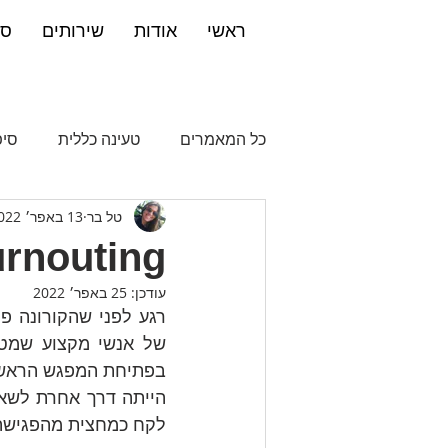
ראשי
אודות
שירותים
ספ
כל המאמרים
טעינה כללית
סיפ
טל בר
13 באפר׳ 2022
טעינה מנטאלית
טעינה רוחנית
Burnouting - עכשיו יש מקום לד
עודכן:
25 באפר׳ 2022
הרגעה
קורונה
עבודה מה
שחיקה
שחקת
nouting
לקח כמחצית מהפגישה.