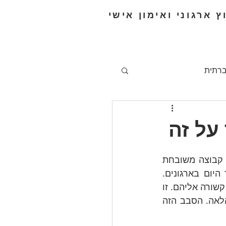
ץ ארגוני ואימון אישי
ברתית
ניהול מרחוק
מיינדפולנס
רגע לפני שהקורונה פרצה לחיינו (מישהו זוכר את החיים שלפני הקורונה?) הקמתי קבוצה משובחת 
של אנשי מקצוע שמטרתה המוצהרת הייתה להעלות את נושא השחיקה על סדר היום בארגונים. 
בפתיחת המפגש הראשון ביקשנו מכל אחד ואחת שנכחו בפגישה לספר איך שחיקה קשורה אליהם. זו 
הייתה דרך אחרת לשאול למה הם כאן. חשבנו שזה יהיה סבב קצר וממנו נמשיך הלאה. הסבב הזה 