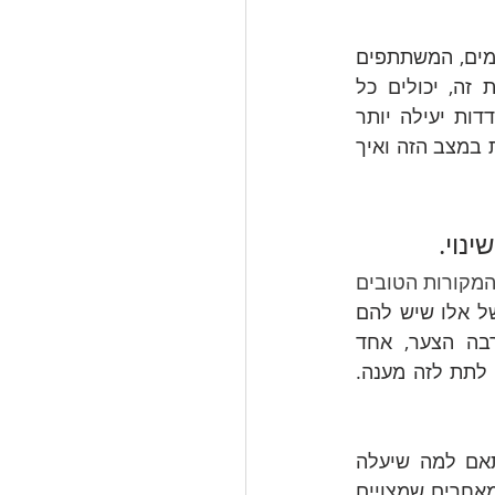
- כאשר נמצאים בחברת אנשים שחווים דברים דומים, המשתתפים  
יכולים להודות בתחושות השחיקה שלהם ללא מבוכה או בושה. אחרי שעשו את זה, יכולים כל 
המאמצים אשר הושקעו עד אז בהסתרת סימני השחיקה להיות מושקעים בהתמודדות יעילה יותר 
עימה. במקום להתמקד ב"מה לא בסדר איתי?" להתחיל להתמקד ב"מה ניתן לעשות במצב הזה ואיך 
תמיכה חברתית היא אחד המקורות הטובים 
מחקרים רבים מראים שמצבם של אלו שיש להם 
תמיכה, במרבית המקרים, טוב יותר ממצבם של אלו שאין להם תמיכה. למרבה הצער, אחד 
הסיפטומים של שחיקה הוא הימנעות מחברת אחרים. קבוצת ה-Burnouting באה לתת לזה מענה. 
 - המפגשים יכללו גם כלים להתמודדות בהתאם למה שיעלה 
בקבוצה. היתרון של מפגשים קבוצתיים לעומת תהליך אישי הוא האפשרות ללמוד מאחרים שמצויים 