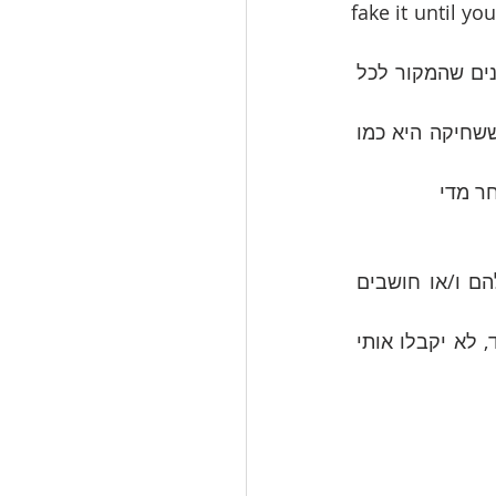
 אם במקום לדבר על זה אני אנקוט בשיטה של fake it until you make 
// הם מתמקדים בלפתור בעיות ספציפיות (שנובעות מהשחיקה/מהסטרס) ולא מבינים שהמקור לכל 
// בורות - הם לא יודעים מה זו שחיקה ולא מזהים כשזה קורה להם ו/או חושבים ששחיקה היא כמו 
ר מדי
// הם חושבים שרק הם חווים את זה - מתביישים, מתקשים להסביר מה קורה להם ו/או חושבים 
// הם חוששים מההשלכות של "מה יקרה אם ידעו" (למשל, לא יקדמו אותי בתפקיד, לא יקבלו אותי 