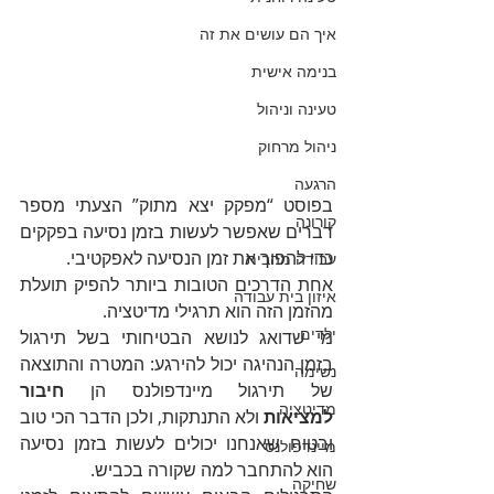
איך הם עושים את זה
בנימה אישית
טעינה וניהול
ניהול מרחוק
הרגעה
בפוסט “מפקק יצא מתוק” הצעתי מספר 
קורונה
דברים שאפשר לעשות בזמן נסיעה בפקקים 
כדי להפוך את זמן הנסיעה לאפקטיבי.
עבודה מהבית
אחת הדרכים הטובות ביותר להפיק תועלת 
איזון בית עבודה
מהזמן הזה הוא תרגילי מדיטציה.
ילדים
מי שדואג לנושא הבטיחותי בשל תירגול 
בזמן הנהיגה יכול להירגע: המטרה והתוצאה 
נשימה
של תירגול מיינדפולנס הן 
חיבור 
מדיטציה
למציאות
 ולא התנתקות, ולכן הדבר הכי טוב 
ובטוח שאנחנו יכולים לעשות בזמן נסיעה 
מיינדפולנס
הוא להתחבר למה שקורה בכביש.
שחיקה