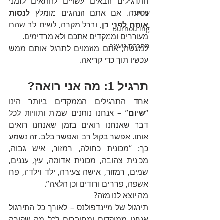
התרגילים הבאים עשויים להתאים לזמני 
שחקת
נסיעה. אם אתם הנהגים מומלץ 
לנסות 
אותם לפני כן
, ובכל מקרה, לשים לב שהם 
Burnouting
מעוררים וממקדים אתכם ולא מרדימים.
מחברת טעינה
למעשה, אתם מוזמנים לתרגל אותם ממש 
עכשיו תוך כדי קריאה.
תרגיל 1: מה אני רואה?
אחד התרגילים הממקדים ביותר הינו 
“
שיום
” – אנחנו נותנים שמות ותוויות לכל 
דבר שאנחנו רואים בזמן שאנחנו רואים 
אותו. אפשר בקול רם ואפשר בלב. זה נשמע 
כך: “מכונית כחולה, רמזור, איש גבוה, 
מכונית צהובה, מכונית אדומה, עץ, עננים, 
שמים, רמזור, אישה צעירה, ילד וילדה, פח 
אשפה, פרחים ורודים וכן הלאה”.
מה יוצא לנו מזה?
תירגול של מיינדפולנס – לאורך כל התירגול 
אנחנו ממוקדים ומחוברים לכל מה שקורה 