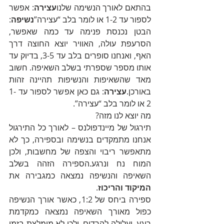
בהתאם לאורך הנשימה שלנו
עצירה
: אפשר 
לספור עד 1-2 או לומר בלב “עצירה”
נשיפה
: 
הבטן נכנסת פנימה עד כמה שאפשר, 
הסרעפת עולה, האוויר יוצא החוצה דרך 
האף, ואנחנו סופרים בלב עד 3-5, בדיוק עד 
אותו מספר שספרתי בשלב השאיפה. חשוב 
מאד שהשאיפות והנשיפות תהיינה זהות 
באורכן.
עצירה
: גם כאן אפשר לספור עד 1-
2 או לומר בלב “עצירה”.
מה יוצא לנו מזה?
תירגול של מיינדפולנס – לאורך כל התירגול 
אנחנו מתמקדים בנשימה ובספירה, כך לא 
מתאפשר ריבוי והצפה של מחשבות, ולכן 
המוח נח ונרגע.הספירה הזהה בשלב 
השאיפה והנשיפה נמצאה כמגבירה את 
המיקוד והריכוז
.
ספירה ביחס של 1:2, כאשר אורך הנשיפה 
כפול מאורך השאיפה נמצאה כמקדמת 
רוגע, ועלולה להרדים, ולכן לא מומלצת בזמן 