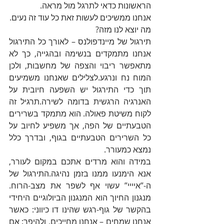
הראשונות כדאי לתרגל מול מראה.
אנחנו ממשיכים לעשות זאת כל עוד זה נעים.
מה יוצא לנו מזה?
תירגול של מיינדפולנס – לאורך כל התירגול 
אנחנו מתמקדים בנשימה ובהגייה, כך לא 
מתאפשר ריבוי והצפה של מחשבות, ולכן 
המוח נח ונרגע.לצלילים שאנחנו משמיעים 
תוך כדי התירגול יש השפעה חיובית על 
האנרגיה הרגשית בדומה לשירה.תרגיל זה 
לקוח משיטת פאולה. הוא מתמקד בשרירים 
הטבעתיים של הפה, אך משפיע לחיוב על 
כל השרירים הטבעתיים בגוף, ובדרך כלל 
נמצא כמעורר.
במידה והוא מרדים אתכם במקום לעורר, 
אנא הימנעו ממנו בזמן נהיגה.התירגול של 
ה-”איייי” עשוי אף לשפר את מצב-הרוח. 
מנגנון החיוך הוא המנגנון הביולוגיים היחידי 
בהקשר של גוף-רגש שהינו דו כיווני: כאשר 
אנחנו שמחים – אנחנו מחייכים, ולהיפך: אם 