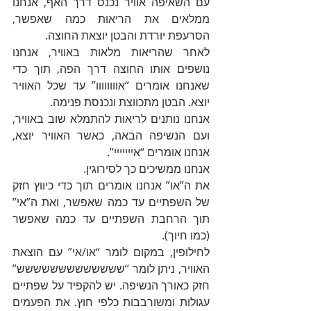
עם השאיפה אוויר נכנס דרך האף, אנחנו 
ממלאים את הריאות כמה שאפשר, 
הסרעפת יורדת והבטן יוצאת החוצה.
לאחר שהריאות מלאות באוויר, אנחנו 
נושפים אותו החוצה דרך הפה, תוך כדי 
שאנחנו אומרים “אוווווווו” עד שכל האוויר 
יוצא. הבטן מתכווצת ונכנסת פנימה.
אנחנו נותנים לריאות להתמלא שוב באוויר, 
ועם הנשיפה הבאה, כאשר האוויר יוצא, 
אנחנו אומרים “אייייייי”.
אנחנו ממשיכים כך לסירוגין.
את ה”או” אנחנו אומרים תוך כדי כיווץ חזק 
של השפתיים עד כמה שאפשר, ואת ה”אי” 
תוך הרחבת השפתיים עד כמה שאפשר 
(כמו חיוך).
לחילופין, במקום לומר “או/אי” עם הוצאת 
האוויר, ניתן לומר “ששששששששששששש” 
חזק כאורך הנשיפה. יש להקפיד על שפתיים 
עגולות ומשורבבות כלפי חוץ. את הפעמים 